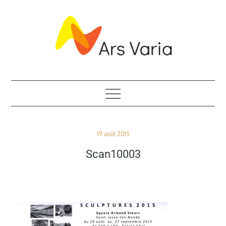
Skip
to
content
ASBL de promotion artistique
Posted
19 août 2015
on
Scan10003