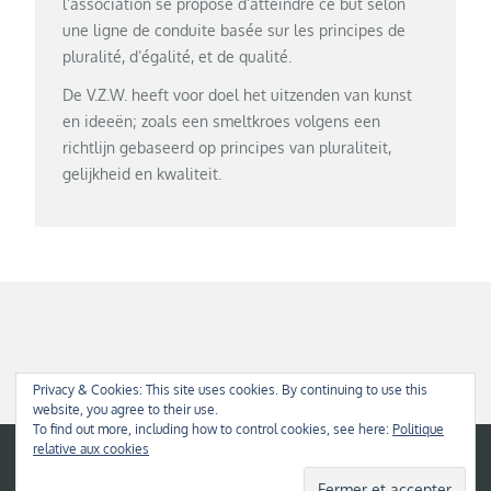
l’association se propose d’atteindre ce but selon
une ligne de conduite basée sur les principes de
pluralité, d’égalité, et de qualité.
De V.Z.W. heeft voor doel het uitzenden van kunst
en ideeën; zoals een smeltkroes volgens een
richtlijn gebaseerd op principes van pluraliteit,
gelijkheid en kwaliteit.
Privacy & Cookies: This site uses cookies. By continuing to use this
website, you agree to their use.
To find out more, including how to control cookies, see here:
Politique
relative aux cookies
Copyright © 2026
Ars Varia
All Rights Reserved | Mega Blog by
Theme Palace