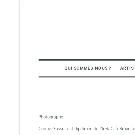
Skip
to
content
ASBL de promotion artistique
QUI SOMMES-NOUS ?
ARTIS
Photographe
Corine Gosset est diplômée de l’InRaCi à Bruxelle