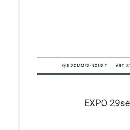
Skip
to
content
ASBL de promotion artistique
QUI SOMMES-NOUS ?
ARTIS
EXPO 29sep