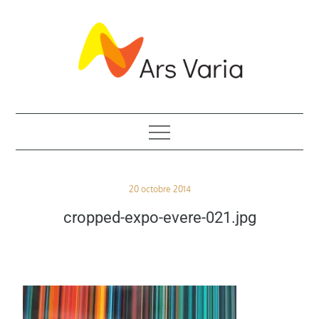
Skip
to
content
ASBL de promotion artistique
Posted
20 octobre 2014
on
cropped-expo-evere-021.jpg