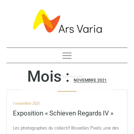
Skip
to
content
ASBL de promotion artistique
Mois :
NOVEMBRE 2021
Posted
1 novembre 2021
on
Exposition « Schieven Regards IV »
Les photographes du collectif Bruxelles Pixels ,une des