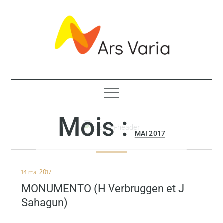
Skip
to
content
ASBL de promotion artistique
Mois :
MAI 2017
Posted
14 mai 2017
on
MONUMENTO (H Verbruggen et J
Sahagun)